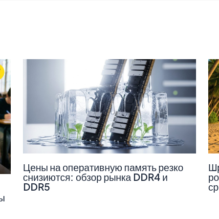
Цены на оперативную память резко
Шр
снизиются: обзор рынка DDR4 и
ро
DDR5
ср
ы