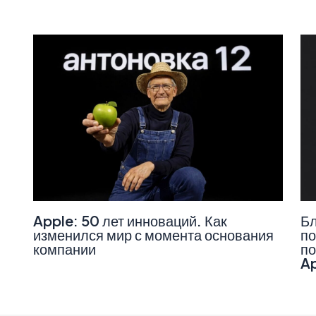
Apple: 50 лет инноваций. Как
Бл
изменился мир с момента основания
по
компании
по
A