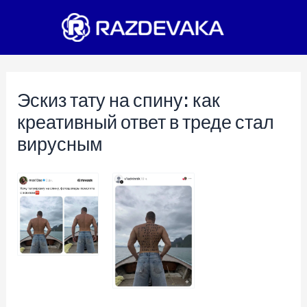
Перейти
к
содержимому
Эскиз тату на спину: как
креативный ответ в треде стал
вирусным