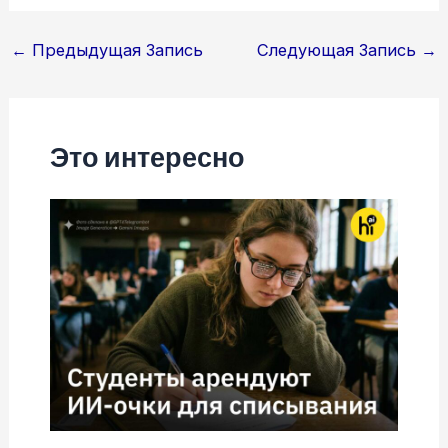
Навигация
←
Предыдущая Запись
Следующая Запись
→
по
записям
Это интересно