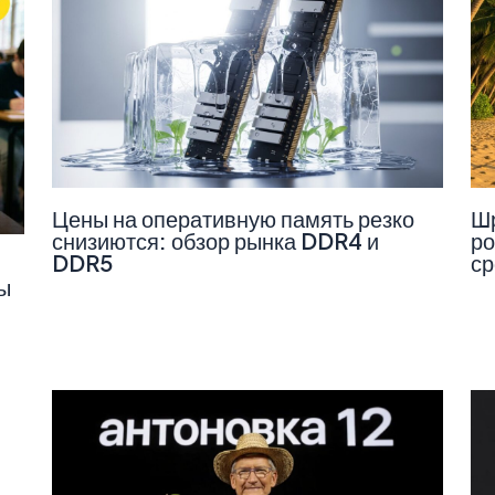
Цены на оперативную память резко
Шр
снизиются: обзор рынка DDR4 и
ро
DDR5
ср
ы