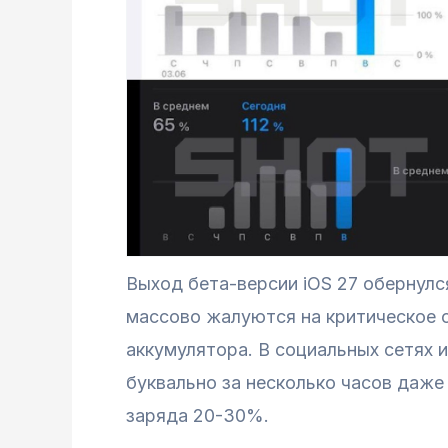
Выход бета-версии iOS 27 обернулс
массово жалуются на критическое с
аккумулятора. В социальных сетях
буквально за несколько часов даж
заряда 20-30%.