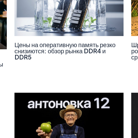
Цены на оперативную память резко
Шр
снизиются: обзор рынка DDR4 и
ро
DDR5
ср
ы