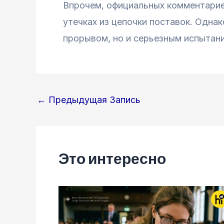
Впрочем, официальных комментариев
утечках из цепочки поставок. Однак
прорывом, но и серьезным испытани
Навигация
←
Предыдущая Запись
по
записям
Это интересно