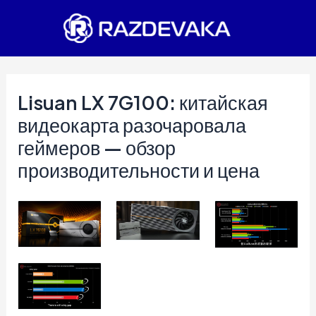
Перейти
к
содержимому
Lisuan LX 7G100: китайская
видеокарта разочаровала
геймеров — обзор
производительности и цена