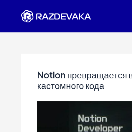
Перейти
к
содержимому
Notion превращается в
кастомного кода