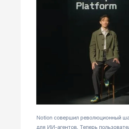
Notion совершил революционный шаг
для ИИ-агентов. Теперь пользовател