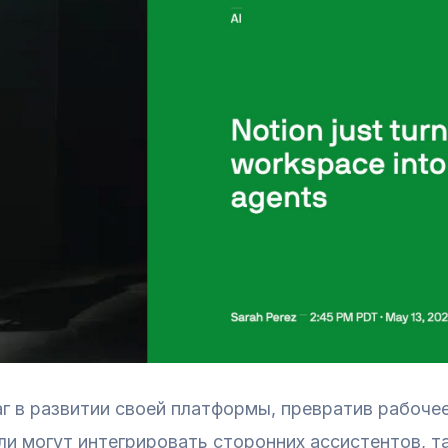
 в развитии своей платформы, превратив рабоче
и могут интегрировать сторонних ассистентов, та