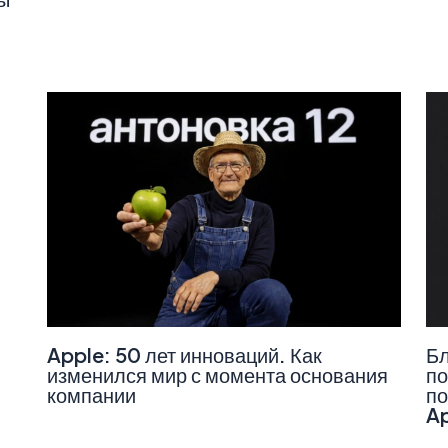
Apple: 50 лет инноваций. Как
Бл
изменился мир с момента основания
по
компании
по
A