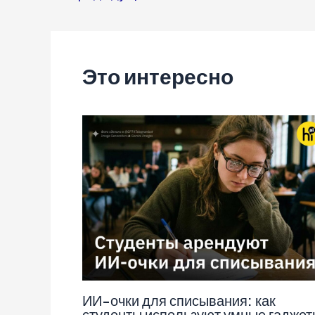
по
записям
Это интересно
ИИ-очки для списывания: как
студенты используют умные гаджет