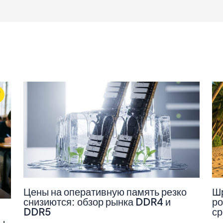
Цены на оперативную память резко
Шр
снизиются: обзор рынка DDR4 и
ро
DDR5
ср
ы