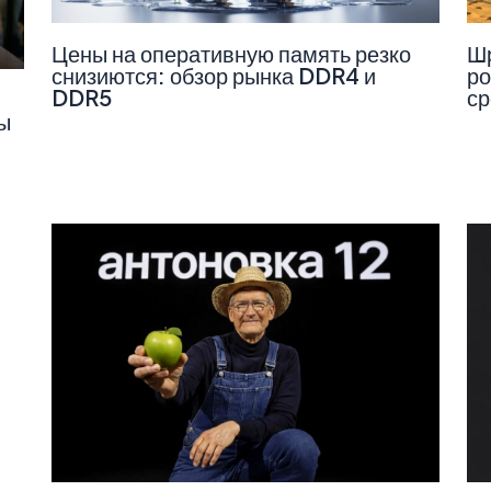
Цены на оперативную память резко
Шр
снизиются: обзор рынка DDR4 и
ро
DDR5
ср
ы