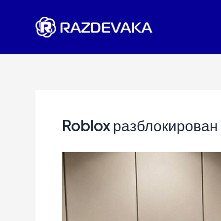
Перейти
к
содержимому
Roblox разблокирован в