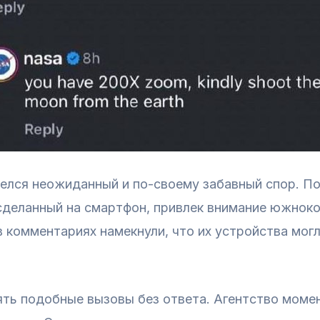
релся неожиданный и по-своему забавный спор. П
сделанный на смартфон, привлек внимание южноко
 комментариях намекнули, что их устройства мог
ять подобные вызовы без ответа. Агентство моме