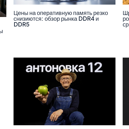
Цены на оперативную память резко
Шр
снизиются: обзор рынка DDR4 и
ро
DDR5
ср
ы