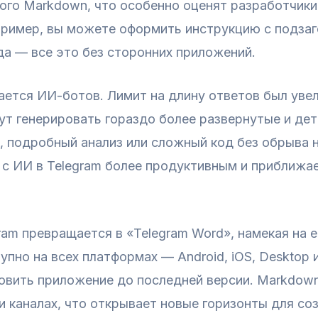
го Markdown, что особенно оценят разработчики, 
ример, вы можете оформить инструкцию с подзаго
а — все это без сторонних приложений.
ется ИИ-ботов. Лимит на длину ответов был увел
гут генерировать гораздо более развернутые и де
 подробный анализ или сложный код без обрыва н
 с ИИ в Telegram более продуктивным и приближа
ram превращается в «Telegram Word», намекая на
упно на всех платформах — Android, iOS, Desktop
овить приложение до последней версии. Markdow
 и каналах, что открывает новые горизонты для с